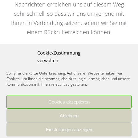
Nachrichten erreichen uns auf diesem Weg
sehr schnell, so dass wir uns umgehend mit
Ihnen in Verbindung setzen, sofern wir Sie mit
einem Rückruf erreichen können.
Cookie-Zustimmung
Unternehmensberatung für die Bio-Branche
verwalten
Sorry für die kurze Unterbrechung: Auf unserer Webseite nutzen wir
Cookies, um Ihnen die bestmögliche Nutzung zu ermöglichen und unsere
Kommunikation mit Ihnen relevant zu gestalten.
Cookies akzeptieren
IMPRESSUM
|
DATENSCHUTZ
|
COOKIE RICHTLINIE
|
KARRIERE
Ablehnen
Spezialisiertes Food Consulting & Unternehmensberatung Lebensmittel ©
2026
Einstellungen anzeigen
Member of the CLATU Group
- Made with ♡ in Heidelberg, Germany
500+ erfolgreiche Projekte | 30 Jahre Erfahrung | 35 Experten | 7 Länder