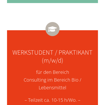
WERKSTUDENT / PRAKTIKANT
(m/w/d)
für den Bereich
Consulting im Bereich Bio /
Lebensmittel
– Teilzeit ca. 10-15 h/Wo. –