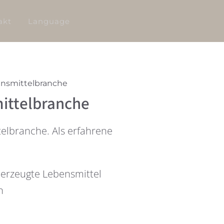
akt
Language
ensmittelbranche
mittelbranche
elbranche. Als erfahrene
 erzeugte Lebensmittel
n