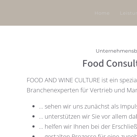
Skip
Home
Leistu
to
content
Unternehmensber
Food Consult
FOOD AND WINE CULTURE ist ein spezial
Branchenexperten für Vertrieb und Ma
… sehen wir uns zunächst als Impul
… unterstützen wir Sie vor allem da
… helfen wir Ihnen bei der Erschl
… gestalten Prozesse für eine zuneh