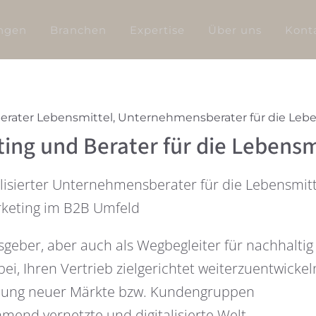
ngen
Branchen
Expertise
Über uns
Kont
ater Lebensmittel, Unternehmensberater für die Leb
ing und Berater für die Lebens
isierter Unternehmensberater für die Lebensmitt
rketing im B2B Umfeld
sgeber, aber auch als Wegbegleiter für nachhaltig
bei, Ihren Vertrieb zielgerichtet weiterzuentwickel
ießung neuer Märkte bzw. Kundengruppen
mend vernetzte und digitalisierte Welt.