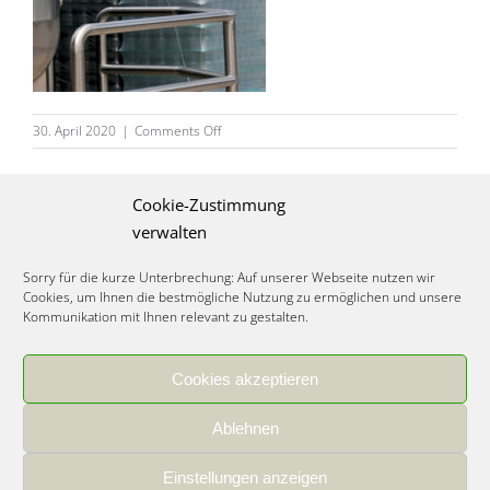
on
30. April 2020
|
Comments Off
karussell_wein
Cookie-Zustimmung
verwalten
Sorry für die kurze Unterbrechung: Auf unserer Webseite nutzen wir
Cookies, um Ihnen die bestmögliche Nutzung zu ermöglichen und unsere
Kommunikation mit Ihnen relevant zu gestalten.
Cookies akzeptieren
IMPRESSUM
|
DATENSCHUTZ
|
COOKIE RICHTLINIE
|
KARRIERE
Ablehnen
Spezialisiertes Food Consulting & Unternehmensberatung Lebensmittel ©
2026
Einstellungen anzeigen
Member of the CLATU Group
- Made with ♡ in Heidelberg, Germany