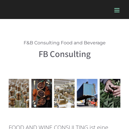
Skip
to
content
F&B Consulting Food and Beverage
FB Consulting
FOOD AND WINE CONSULTING ist eine