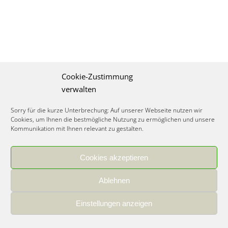
Cookie-Zustimmung
verwalten
Sorry für die kurze Unterbrechung: Auf unserer Webseite nutzen wir
Cookies, um Ihnen die bestmögliche Nutzung zu ermöglichen und unsere
Kommunikation mit Ihnen relevant zu gestalten.
Cookies akzeptieren
IMPRESSUM
|
DATENSCHUTZ
|
COOKIE RICHTLINIE
|
KARRIERE
Ablehnen
Spezialisiertes Food Consulting & Unternehmensberatung Lebensmittel ©
2026
Einstellungen anzeigen
Member of the CLATU Group
- Made with ♡ in Heidelberg, Germany
500+ erfolgreiche Projekte | 30 Jahre Erfahrung | 35 Experten | 7 Länder