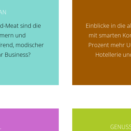
GAN
d-Meat sind die
Einblicke in die 
tümern und
mit smarten Ko
 Trend, modischer
Prozent mehr Um
hr Business?
Hotellerie u
L
GENUSS