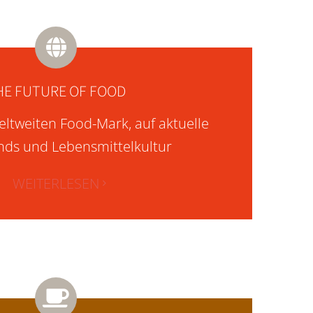
HE FUTURE OF FOOD
eltweiten Food-Mark, auf aktuelle
nds und Lebensmittelkultur
WEITERLESEN