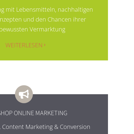
 mit Lebensmitteln, nachhaltigen
nzepten und den Chancen ihrer
rbewussten Vermarktung
WEITERLESEN
HOP ONLINE MARKETING
, Content Marketing & Conversion