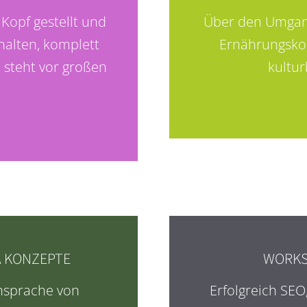
 Kopf gestellt und
Über den Umgang
rhalten, komplett
Ernährungsko
 steht vor großen
kultu
A KONZEPTE
WORKS
Ansprache von
Erfolgreich SEO