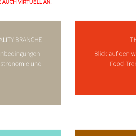
 AUCH VIRTUELL AN.
ALITY BRANCHE
T
enbedingungen
Blick auf den w
Gastronomie und
Food-Tre