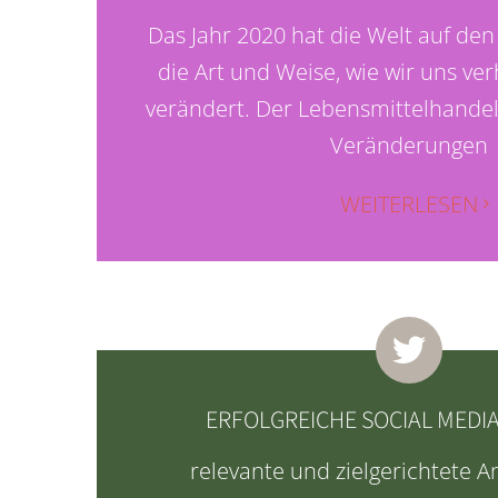
Das Jahr 2020 hat die Welt auf den
die Art und Weise, wie wir uns ve
verändert. Der Lebensmittelhandel
Veränderungen
WEITERLESEN
ERFOLGREICHE SOCIAL MEDI
relevante und zielgerichtete 