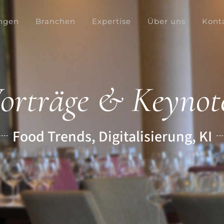
ngen
Branchen
Expertise
Über uns
Kont
orträge & Keynot
Food Trends, Digitalisierung, KI