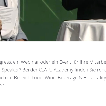
gress, ein Webinar oder ein Event für Ihre Mitar
Speaker? Bei der CLATU Academy finden Sie ren
lich im Bereich Food, Wine, Beverage & Hospitality
en.