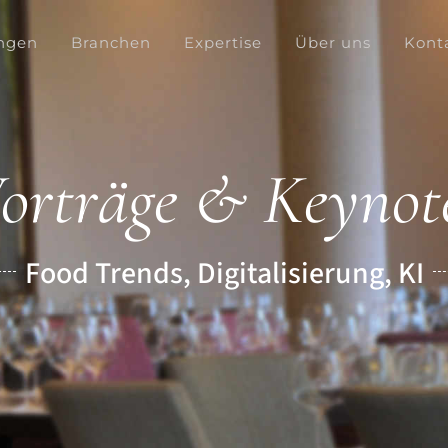
ngen
Branchen
Expertise
Über uns
Kont
orträge & Keynot
Food Trends, Digitalisierung, KI