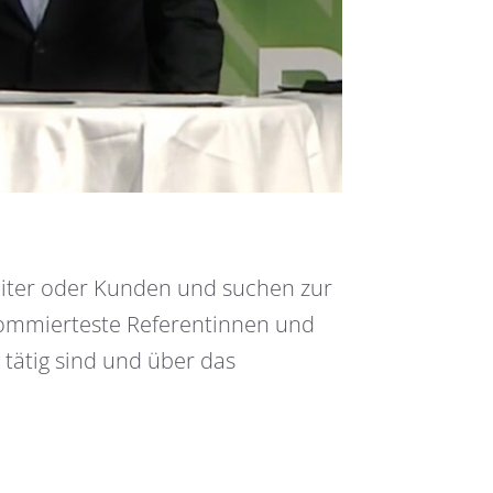
beiter oder Kunden und suchen zur
ommierteste Referentinnen und
 tätig sind und über das