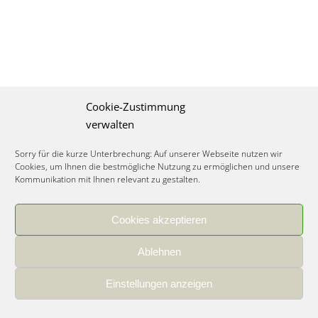
Cookie-Zustimmung
verwalten
Sorry für die kurze Unterbrechung: Auf unserer Webseite nutzen wir
Cookies, um Ihnen die bestmögliche Nutzung zu ermöglichen und unsere
Kommunikation mit Ihnen relevant zu gestalten.
Cookies akzeptieren
IMPRESSUM
|
DATENSCHUTZ
|
COOKIE RICHTLINIE
|
KARRIERE
Ablehnen
Spezialisiertes Food Consulting & Unternehmensberatung Lebensmittel ©
2026
Einstellungen anzeigen
Member of the CLATU Group
- Made with ♡ in Heidelberg, Germany
500+ erfolgreiche Projekte | 30 Jahre Erfahrung | 35 Experten | 7 Länder