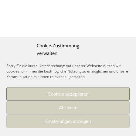
Cookie-Zustimmung
verwalten
Sorry für die kurze Unterbrechung: Auf unserer Webseite nutzen wir
Cookies, um Ihnen die bestmögliche Nutzung zu ermöglichen und unsere
Kommunikation mit Ihnen relevant zu gestalten.
Cookies akzeptieren
IMPRESSUM
|
DATENSCHUTZ
|
COOKIE RICHTLINIE
|
KARRIERE
Ablehnen
Spezialisiertes Food Consulting & Unternehmensberatung Lebensmittel ©
2026
Einstellungen anzeigen
Member of the CLATU Group
- Made with ♡ in Heidelberg, Germany
500+ erfolgreiche Projekte | 30 Jahre Erfahrung | 35 Experten | 7 Länder