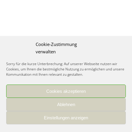
Cookie-Zustimmung
verwalten
Sorry für die kurze Unterbrechung: Auf unserer Webseite nutzen wir
Cookies, um Ihnen die bestmögliche Nutzung zu ermöglichen und unsere
Kommunikation mit Ihnen relevant zu gestalten.
Cookies akzeptieren
IMPRESSUM
|
DATENSCHUTZ
|
COOKIE RICHTLINIE
|
KARRIERE
Ablehnen
Spezialisiertes Food Consulting & Unternehmensberatung Lebensmittel ©
2026
Einstellungen anzeigen
Member of the CLATU Group
- Made with ♡ in Heidelberg, Germany
500+ erfolgreiche Projekte | 30 Jahre Erfahrung | 35 Experten | 7 Länder