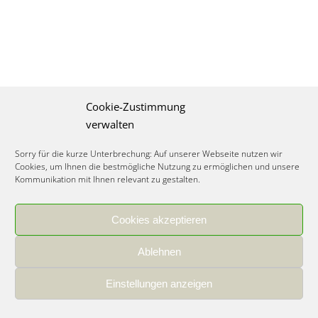
Cookie-Zustimmung
verwalten
Sorry für die kurze Unterbrechung: Auf unserer Webseite nutzen wir
Cookies, um Ihnen die bestmögliche Nutzung zu ermöglichen und unsere
Kommunikation mit Ihnen relevant zu gestalten.
Cookies akzeptieren
IMPRESSUM
|
DATENSCHUTZ
|
COOKIE RICHTLINIE
|
KARRIERE
Ablehnen
Spezialisiertes Food Consulting & Unternehmensberatung Lebensmittel ©
2026
Einstellungen anzeigen
Member of the CLATU Group
- Made with ♡ in Heidelberg, Germany
500+ erfolgreiche Projekte | 30 Jahre Erfahrung | 35 Experten | 7 Länder