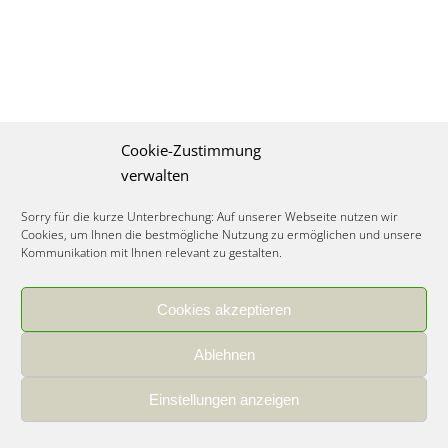
Cookie-Zustimmung
verwalten
Sorry für die kurze Unterbrechung: Auf unserer Webseite nutzen wir
Cookies, um Ihnen die bestmögliche Nutzung zu ermöglichen und unsere
Kommunikation mit Ihnen relevant zu gestalten.
Cookies akzeptieren
IMPRESSUM
|
DATENSCHUTZ
|
COOKIE RICHTLINIE
|
KARRIERE
Ablehnen
Spezialisiertes Food Consulting & Unternehmensberatung Lebensmittel ©
2026
Einstellungen anzeigen
Member of the CLATU Group
- Made with ♡ in Heidelberg, Germany
500+ erfolgreiche Projekte | 30 Jahre Erfahrung | 35 Experten | 7 Länder