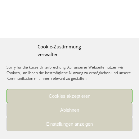
Cookie-Zustimmung
verwalten
Sorry für die kurze Unterbrechung: Auf unserer Webseite nutzen wir
Cookies, um Ihnen die bestmögliche Nutzung zu ermöglichen und unsere
Kommunikation mit Ihnen relevant zu gestalten.
Cookies akzeptieren
IMPRESSUM
|
DATENSCHUTZ
|
COOKIE RICHTLINIE
|
KARRIERE
Ablehnen
Spezialisiertes Food Consulting & Unternehmensberatung Lebensmittel ©
2026
Einstellungen anzeigen
Member of the CLATU Group
- Made with ♡ in Heidelberg, Germany
500+ erfolgreiche Projekte | 30 Jahre Erfahrung | 35 Experten | 7 Länder