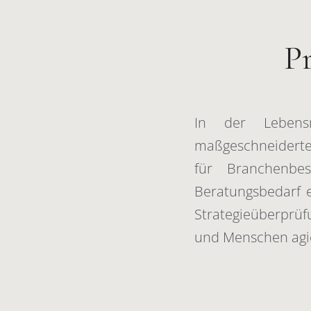
Pr
In der Lebensm
maßgeschneidertes
für Branchenbe
Beratungsbedarf e
Strategieüberprüf
und Menschen agi