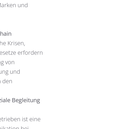
 Marken und
Chain
he Krisen,
esetze erfordern
ng von
tung und
n den
ale Begleitung
trieben ist eine
ikation bei