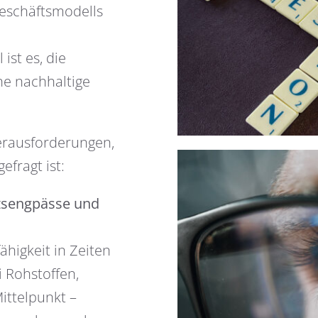
Geschäftsmodells
st es, die
ne nachhaltige
erausforderungen,
efragt ist:
tsengpässe und
higkeit in Zeiten
 Rohstoffen,
Mittelpunkt –