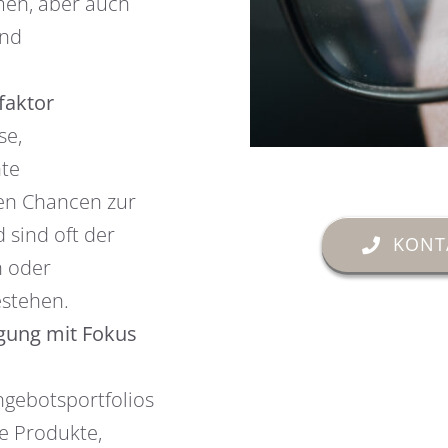
men, aber auch
und
faktor
se,
nte
en Chancen zur
 sind oft der
KONT
n oder
stehen.
gung mit Fokus
ngebotsportfolios
e Produkte,