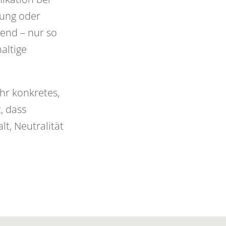
rung oder
end – nur so
altige
ehr konkretes,
, dass
t, Neutralität