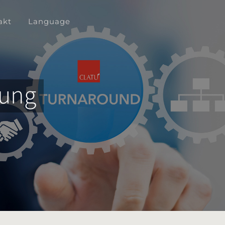
akt
Language
rung