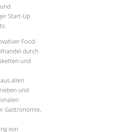
 und
er Start-Up
ts:
ovativer Food-
elhandel durch
sketten und
aus allen
trieben und
ionalen
ur Gastronomie,
ung von