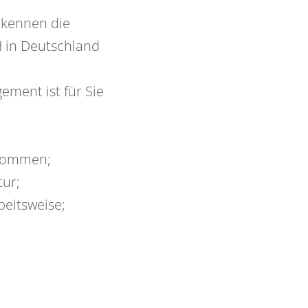
 kennen die
H in Deutschland
ment ist für Sie
 kommen;
tur;
beitsweise;