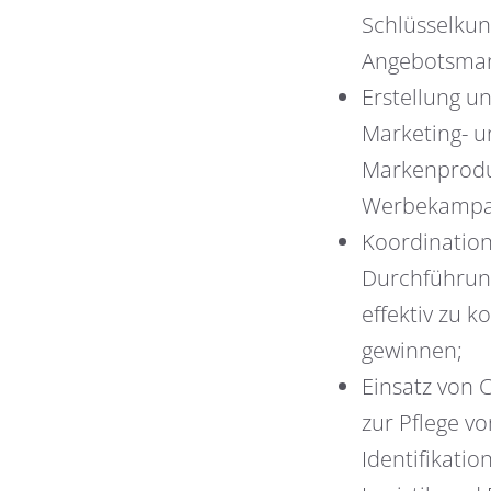
Schlüsselkun
Angebotsmana
Erstellung u
Marketing- u
Markenproduk
Werbekampag
Koordination
Durchführung
effektiv zu
gewinnen;
Einsatz von
zur Pflege v
Identifikati