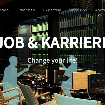
ngen
Branchen
Expertise
Über uns
Kont
JOB & KARRIER
Change your life!