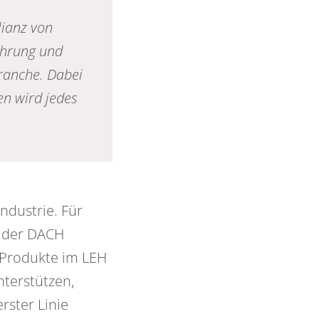
lianz von
fahrung und
ranche. Dabei
en wird jedes
ndustrie. Für
s der DACH
 Produkte im LEH
nterstützen,
rster Linie