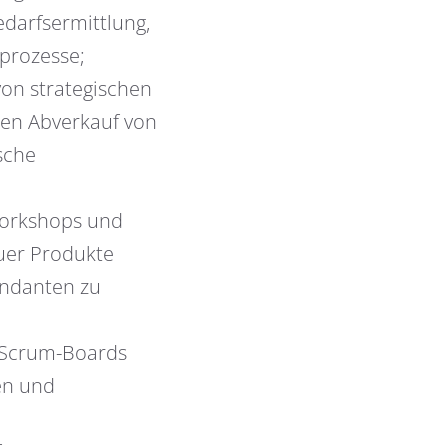
edarfsermittlung,
prozesse;
on strategischen
den Abverkauf von
sche
Workshops und
uer Produkte
andanten zu
/Scrum-Boards
en und