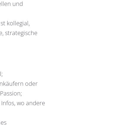
llen und
 kollegial,
e, strategische
l;
inkäufern oder
 Passion;
 Infos, wo andere
hes