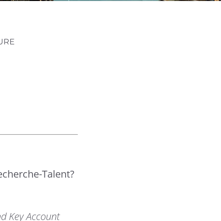
URE
echerche-Talent?
und Key Account