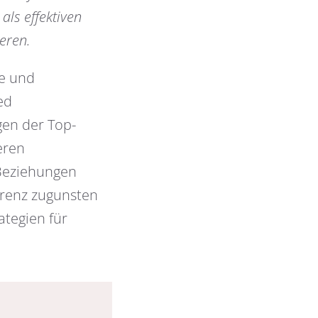
als effektiven
eren.
e und
ed
gen der Top-
eren
Beziehungen
erenz zugunsten
tegien für