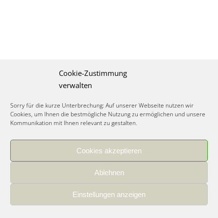
Cookie-Zustimmung
verwalten
Sorry für die kurze Unterbrechung: Auf unserer Webseite nutzen wir
Cookies, um Ihnen die bestmögliche Nutzung zu ermöglichen und unsere
Kommunikation mit Ihnen relevant zu gestalten.
Cookies akzeptieren
IMPRESSUM
|
DATENSCHUTZ
|
COOKIE RICHTLINIE
|
KARRIERE
Ablehnen
Spezialisiertes Food Consulting & Unternehmensberatung Lebensmittel ©
2026
Einstellungen anzeigen
Member of the CLATU Group
- Made with ♡ in Heidelberg, Germany
500+ erfolgreiche Projekte | 30 Jahre Erfahrung | 35 Experten | 7 Länder