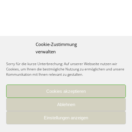
Cookie-Zustimmung
verwalten
Sorry für die kurze Unterbrechung: Auf unserer Webseite nutzen wir
Cookies, um Ihnen die bestmögliche Nutzung zu ermöglichen und unsere
Kommunikation mit Ihnen relevant zu gestalten.
Cookies akzeptieren
IMPRESSUM
|
DATENSCHUTZ
|
COOKIE RICHTLINIE
|
KARRIERE
Ablehnen
Spezialisiertes Food Consulting & Unternehmensberatung Lebensmittel ©
2026
Einstellungen anzeigen
Member of the CLATU Group
- Made with ♡ in Heidelberg, Germany
500+ erfolgreiche Projekte | 30 Jahre Erfahrung | 35 Experten | 7 Länder