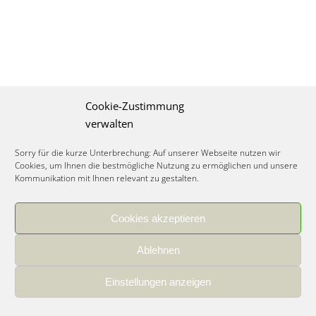
Cookie-Zustimmung
verwalten
Sorry für die kurze Unterbrechung: Auf unserer Webseite nutzen wir
Cookies, um Ihnen die bestmögliche Nutzung zu ermöglichen und unsere
Kommunikation mit Ihnen relevant zu gestalten.
Cookies akzeptieren
IMPRESSUM
|
DATENSCHUTZ
|
COOKIE RICHTLINIE
|
KARRIERE
Ablehnen
Spezialisiertes Food Consulting & Unternehmensberatung Lebensmittel ©
2026
Einstellungen anzeigen
Member of the CLATU Group
- Made with ♡ in Heidelberg, Germany
500+ erfolgreiche Projekte | 30 Jahre Erfahrung | 35 Experten | 7 Länder