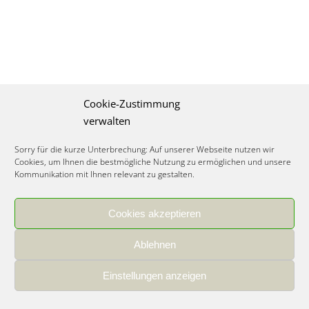
Cookie-Zustimmung
verwalten
Sorry für die kurze Unterbrechung: Auf unserer Webseite nutzen wir
Cookies, um Ihnen die bestmögliche Nutzung zu ermöglichen und unsere
Kommunikation mit Ihnen relevant zu gestalten.
Cookies akzeptieren
IMPRESSUM
|
DATENSCHUTZ
|
COOKIE RICHTLINIE
|
KARRIERE
Ablehnen
Spezialisiertes Food Consulting & Unternehmensberatung Lebensmittel ©
2026
Einstellungen anzeigen
Member of the CLATU Group
- Made with ♡ in Heidelberg, Germany
500+ erfolgreiche Projekte | 30 Jahre Erfahrung | 35 Experten | 7 Länder