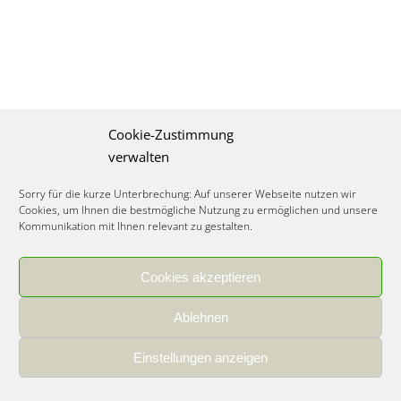
Cookie-Zustimmung
verwalten
Sorry für die kurze Unterbrechung: Auf unserer Webseite nutzen wir
Cookies, um Ihnen die bestmögliche Nutzung zu ermöglichen und unsere
Kommunikation mit Ihnen relevant zu gestalten.
Cookies akzeptieren
IMPRESSUM
|
DATENSCHUTZ
|
COOKIE RICHTLINIE
|
KARRIERE
Ablehnen
Spezialisiertes Food Consulting & Unternehmensberatung Lebensmittel ©
2026
Einstellungen anzeigen
Member of the CLATU Group
- Made with ♡ in Heidelberg, Germany
500+ erfolgreiche Projekte | 30 Jahre Erfahrung | 35 Experten | 7 Länder