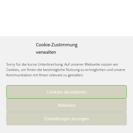
Cookie-Zustimmung
verwalten
Sorry für die kurze Unterbrechung: Auf unserer Webseite nutzen wir
Cookies, um Ihnen die bestmögliche Nutzung zu ermöglichen und unsere
Kommunikation mit Ihnen relevant zu gestalten.
Cookies akzeptieren
IMPRESSUM
|
DATENSCHUTZ
|
COOKIE RICHTLINIE
|
KARRIERE
Ablehnen
Spezialisiertes Food Consulting & Unternehmensberatung Lebensmittel ©
2026
Einstellungen anzeigen
Member of the CLATU Group
- Made with ♡ in Heidelberg, Germany
500+ erfolgreiche Projekte | 30 Jahre Erfahrung | 35 Experten | 7 Länder