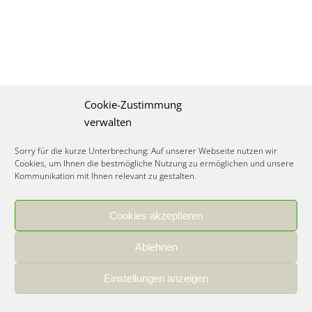
Cookie-Zustimmung
verwalten
Sorry für die kurze Unterbrechung: Auf unserer Webseite nutzen wir
Cookies, um Ihnen die bestmögliche Nutzung zu ermöglichen und unsere
Kommunikation mit Ihnen relevant zu gestalten.
Cookies akzeptieren
IMPRESSUM
|
DATENSCHUTZ
|
COOKIE RICHTLINIE
|
KARRIERE
Ablehnen
Spezialisiertes Food Consulting & Unternehmensberatung Lebensmittel ©
2026
Einstellungen anzeigen
Member of the CLATU Group
- Made with ♡ in Heidelberg, Germany
500+ erfolgreiche Projekte | 30 Jahre Erfahrung | 35 Experten | 7 Länder