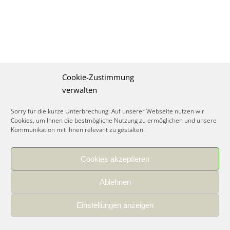
Cookie-Zustimmung
verwalten
Sorry für die kurze Unterbrechung: Auf unserer Webseite nutzen wir
Cookies, um Ihnen die bestmögliche Nutzung zu ermöglichen und unsere
Kommunikation mit Ihnen relevant zu gestalten.
Cookies akzeptieren
IMPRESSUM
|
DATENSCHUTZ
|
COOKIE RICHTLINIE
|
KARRIERE
Ablehnen
Spezialisiertes Food Consulting & Unternehmensberatung Lebensmittel ©
2026
Einstellungen anzeigen
Member of the CLATU Group
- Made with ♡ in Heidelberg, Germany
500+ erfolgreiche Projekte | 30 Jahre Erfahrung | 35 Experten | 7 Länder