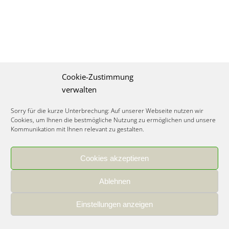
Cookie-Zustimmung
verwalten
Sorry für die kurze Unterbrechung: Auf unserer Webseite nutzen wir
Cookies, um Ihnen die bestmögliche Nutzung zu ermöglichen und unsere
Kommunikation mit Ihnen relevant zu gestalten.
Cookies akzeptieren
IMPRESSUM
|
DATENSCHUTZ
|
COOKIE RICHTLINIE
|
KARRIERE
Ablehnen
Spezialisiertes Food Consulting & Unternehmensberatung Lebensmittel ©
2026
Einstellungen anzeigen
Member of the CLATU Group
- Made with ♡ in Heidelberg, Germany
500+ erfolgreiche Projekte | 30 Jahre Erfahrung | 35 Experten | 7 Länder