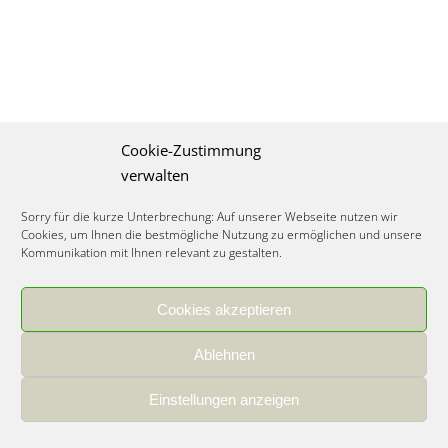
Cookie-Zustimmung
verwalten
Sorry für die kurze Unterbrechung: Auf unserer Webseite nutzen wir
Cookies, um Ihnen die bestmögliche Nutzung zu ermöglichen und unsere
Kommunikation mit Ihnen relevant zu gestalten.
Cookies akzeptieren
IMPRESSUM
|
DATENSCHUTZ
|
COOKIE RICHTLINIE
|
KARRIERE
Ablehnen
Spezialisiertes Food Consulting & Unternehmensberatung Lebensmittel ©
2026
Einstellungen anzeigen
Member of the CLATU Group
- Made with ♡ in Heidelberg, Germany
500+ erfolgreiche Projekte | 30 Jahre Erfahrung | 35 Experten | 7 Länder