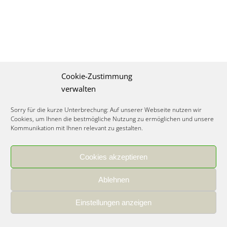
Cookie-Zustimmung
verwalten
Sorry für die kurze Unterbrechung: Auf unserer Webseite nutzen wir
Cookies, um Ihnen die bestmögliche Nutzung zu ermöglichen und unsere
Kommunikation mit Ihnen relevant zu gestalten.
Cookies akzeptieren
IMPRESSUM
|
DATENSCHUTZ
|
COOKIE RICHTLINIE
|
KARRIERE
Ablehnen
Spezialisiertes Food Consulting & Unternehmensberatung Lebensmittel ©
2026
Einstellungen anzeigen
Member of the CLATU Group
- Made with ♡ in Heidelberg, Germany
500+ erfolgreiche Projekte | 30 Jahre Erfahrung | 35 Experten | 7 Länder