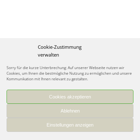
Cookie-Zustimmung
verwalten
Sorry für die kurze Unterbrechung: Auf unserer Webseite nutzen wir
Cookies, um Ihnen die bestmögliche Nutzung zu ermöglichen und unsere
Kommunikation mit Ihnen relevant zu gestalten.
Cookies akzeptieren
IMPRESSUM
|
DATENSCHUTZ
|
COOKIE RICHTLINIE
|
KARRIERE
Ablehnen
Spezialisiertes Food Consulting & Unternehmensberatung Lebensmittel ©
2026
Einstellungen anzeigen
Member of the CLATU Group
- Made with ♡ in Heidelberg, Germany
500+ erfolgreiche Projekte | 30 Jahre Erfahrung | 35 Experten | 7 Länder