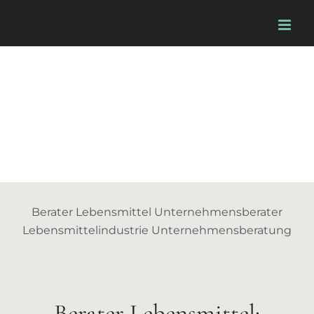
Skip
to
content
Berater Lebensmittel Unternehmensberater
Lebensmittelindustrie Unternehmensberatung
Berater Lebensmittel: