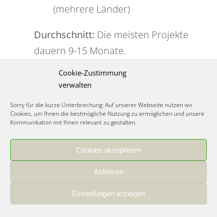
(mehrere Länder)
Durchschnitt:
Die meisten Projekte
dauern 9-15 Monate.
3. Sind Ihre Berater qualifiziert?
Cookie-Zustimmung
verwalten
Welche Zertifikate haben Sie?
Sorry für die kurze Unterbrechung: Auf unserer Webseite nutzen wir
Cookies, um Ihnen die bestmögliche Nutzung zu ermöglichen und unsere
Unser Team bringt folgende
Kommunikation mit Ihnen relevant zu gestalten.
Qualifikationen mit:
Cookies akzeptieren
IFS-Auditoren (zertifiziert für IFS
Ablehnen
Food)
HACCP-Trainer (anerkannte
Einstellungen anzeigen
Schulungen)