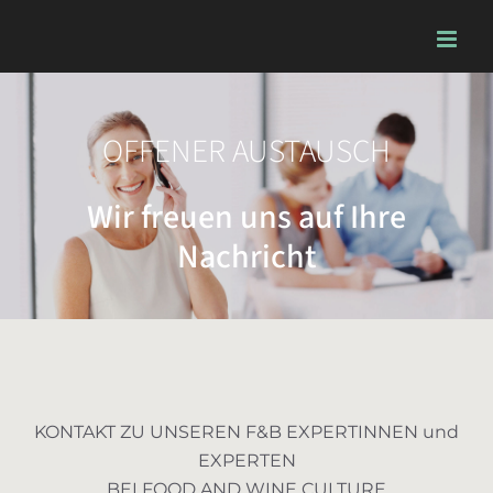
Skip
to
content
OFFENER AUSTAUSCH
Wir freuen uns auf Ihre
Nachricht
KONTAKT ZU UNSEREN F&B EXPERTINNEN und
EXPERTEN
BEI FOOD AND WINE CULTURE