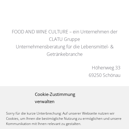
FOOD AND WINE CULTURE – ein Unternehmen der
CLATU Gruppe
Unternehmensberatung für die Lebensmittel- &
Getränkebranche
Höhenweg 33
69250 Schönau
Langer Anger 7-9
Cookie-Zustimmung
69115 Heidelberg
verwalten
Coworking-Büros in allen größeren Städten.
Sorry für die kurze Unterbrechung: Auf unserer Webseite nutzen wir
Termine nach Vereinbarung.
Cookies, um Ihnen die bestmögliche Nutzung zu ermöglichen und unsere
Kommunikation mit Ihnen relevant zu gestalten.
www.foodandwineculture.com