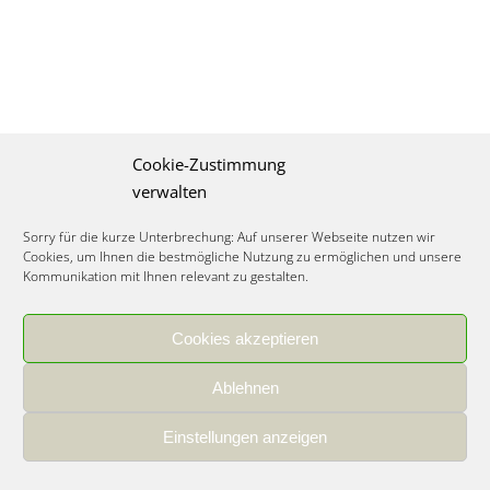
Cookie-Zustimmung
verwalten
Sorry für die kurze Unterbrechung: Auf unserer Webseite nutzen wir
Cookies, um Ihnen die bestmögliche Nutzung zu ermöglichen und unsere
Kommunikation mit Ihnen relevant zu gestalten.
Cookies akzeptieren
IMPRESSUM
|
DATENSCHUTZ
|
COOKIE RICHTLINIE
|
KARRIERE
Ablehnen
Spezialisiertes Food Consulting & Unternehmensberatung Lebensmittel ©
2026
Einstellungen anzeigen
Member of the CLATU Group
- Made with ♡ in Heidelberg, Germany
500+ erfolgreiche Projekte | 30 Jahre Erfahrung | 35 Experten | 7 Länder