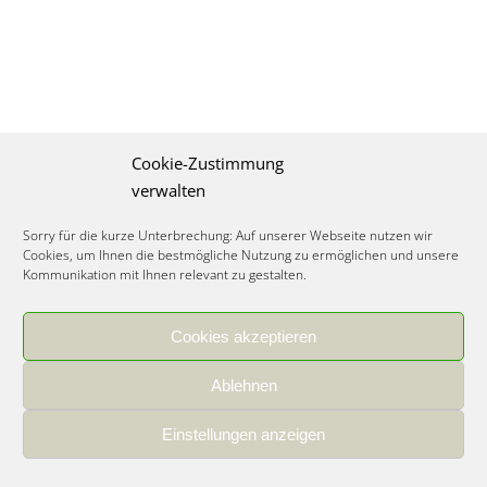
Cookie-Zustimmung
verwalten
Sorry für die kurze Unterbrechung: Auf unserer Webseite nutzen wir
Cookies, um Ihnen die bestmögliche Nutzung zu ermöglichen und unsere
Kommunikation mit Ihnen relevant zu gestalten.
Cookies akzeptieren
IMPRESSUM
|
DATENSCHUTZ
|
COOKIE RICHTLINIE
|
KARRIERE
Ablehnen
Spezialisiertes Food Consulting & Unternehmensberatung Lebensmittel ©
2026
Einstellungen anzeigen
Member of the CLATU Group
- Made with ♡ in Heidelberg, Germany
500+ erfolgreiche Projekte | 30 Jahre Erfahrung | 35 Experten | 7 Länder