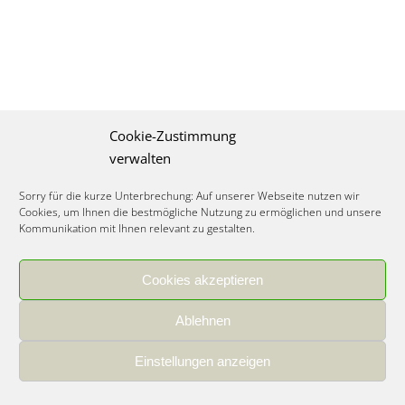
Cookie-Zustimmung
verwalten
Sorry für die kurze Unterbrechung: Auf unserer Webseite nutzen wir
Cookies, um Ihnen die bestmögliche Nutzung zu ermöglichen und unsere
Kommunikation mit Ihnen relevant zu gestalten.
Cookies akzeptieren
IMPRESSUM
|
DATENSCHUTZ
|
COOKIE RICHTLINIE
|
KARRIERE
Ablehnen
Spezialisiertes Food Consulting & Unternehmensberatung Lebensmittel ©
2026
Einstellungen anzeigen
Member of the CLATU Group
- Made with ♡ in Heidelberg, Germany
500+ erfolgreiche Projekte | 30 Jahre Erfahrung | 35 Experten | 7 Länder