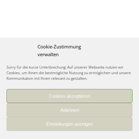
Cookie-Zustimmung
verwalten
Sorry für die kurze Unterbrechung: Auf unserer Webseite nutzen wir
Cookies, um Ihnen die bestmögliche Nutzung zu ermöglichen und unsere
Kommunikation mit Ihnen relevant zu gestalten.
Cookies akzeptieren
IMPRESSUM
|
DATENSCHUTZ
|
COOKIE RICHTLINIE
|
KARRIERE
Ablehnen
Spezialisiertes Food Consulting & Unternehmensberatung Lebensmittel ©
2026
Einstellungen anzeigen
Member of the CLATU Group
- Made with ♡ in Heidelberg, Germany
500+ erfolgreiche Projekte | 30 Jahre Erfahrung | 35 Experten | 7 Länder