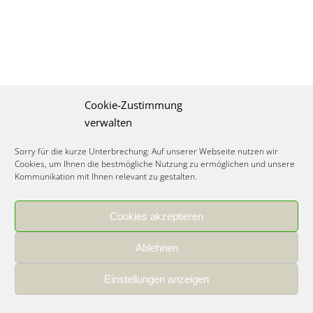
Cookie-Zustimmung
verwalten
Sorry für die kurze Unterbrechung: Auf unserer Webseite nutzen wir
Cookies, um Ihnen die bestmögliche Nutzung zu ermöglichen und unsere
Kommunikation mit Ihnen relevant zu gestalten.
Cookies akzeptieren
IMPRESSUM
|
DATENSCHUTZ
|
COOKIE RICHTLINIE
|
KARRIERE
Ablehnen
Spezialisiertes Food Consulting & Unternehmensberatung Lebensmittel ©
2026
Einstellungen anzeigen
Member of the CLATU Group
- Made with ♡ in Heidelberg, Germany
500+ erfolgreiche Projekte | 30 Jahre Erfahrung | 35 Experten | 7 Länder