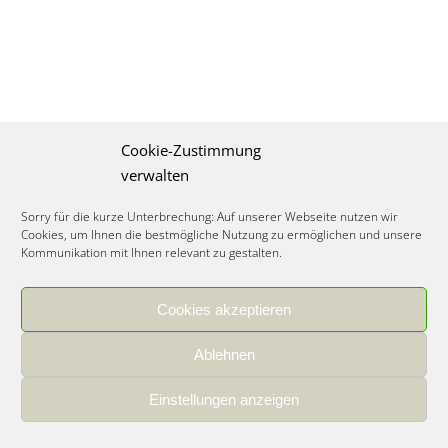
Cookie-Zustimmung
verwalten
Sorry für die kurze Unterbrechung: Auf unserer Webseite nutzen wir
Cookies, um Ihnen die bestmögliche Nutzung zu ermöglichen und unsere
Kommunikation mit Ihnen relevant zu gestalten.
Cookies akzeptieren
IMPRESSUM
|
DATENSCHUTZ
|
COOKIE RICHTLINIE
|
KARRIERE
Ablehnen
Spezialisiertes Food Consulting & Unternehmensberatung Lebensmittel ©
2026
Einstellungen anzeigen
Member of the CLATU Group
- Made with ♡ in Heidelberg, Germany
500+ erfolgreiche Projekte | 30 Jahre Erfahrung | 35 Experten | 7 Länder