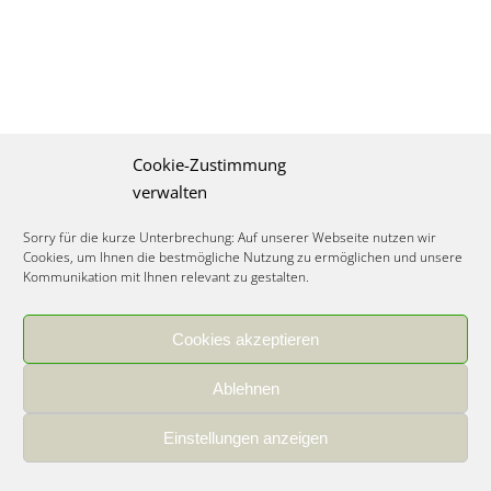
Cookie-Zustimmung
verwalten
Sorry für die kurze Unterbrechung: Auf unserer Webseite nutzen wir
Cookies, um Ihnen die bestmögliche Nutzung zu ermöglichen und unsere
Kommunikation mit Ihnen relevant zu gestalten.
Cookies akzeptieren
IMPRESSUM
|
DATENSCHUTZ
|
COOKIE RICHTLINIE
|
KARRIERE
Ablehnen
Spezialisiertes Food Consulting & Unternehmensberatung Lebensmittel ©
2026
Einstellungen anzeigen
Member of the CLATU Group
- Made with ♡ in Heidelberg, Germany
500+ erfolgreiche Projekte | 30 Jahre Erfahrung | 35 Experten | 7 Länder