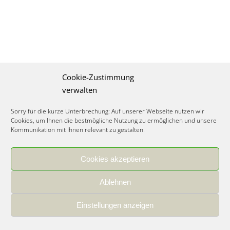
Cookie-Zustimmung
verwalten
Sorry für die kurze Unterbrechung: Auf unserer Webseite nutzen wir
Cookies, um Ihnen die bestmögliche Nutzung zu ermöglichen und unsere
Kommunikation mit Ihnen relevant zu gestalten.
Cookies akzeptieren
IMPRESSUM
|
DATENSCHUTZ
|
COOKIE RICHTLINIE
|
KARRIERE
Ablehnen
Spezialisiertes Food Consulting & Unternehmensberatung Lebensmittel ©
2026
Einstellungen anzeigen
Member of the CLATU Group
- Made with ♡ in Heidelberg, Germany
500+ erfolgreiche Projekte | 30 Jahre Erfahrung | 35 Experten | 7 Länder