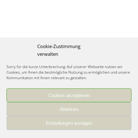
Cookie-Zustimmung
verwalten
Sorry für die kurze Unterbrechung: Auf unserer Webseite nutzen wir
Cookies, um Ihnen die bestmögliche Nutzung zu ermöglichen und unsere
Kommunikation mit Ihnen relevant zu gestalten.
Cookies akzeptieren
IMPRESSUM
|
DATENSCHUTZ
|
COOKIE RICHTLINIE
|
KARRIERE
Ablehnen
Spezialisiertes Food Consulting & Unternehmensberatung Lebensmittel ©
2026
Einstellungen anzeigen
Member of the CLATU Group
- Made with ♡ in Heidelberg, Germany
500+ erfolgreiche Projekte | 30 Jahre Erfahrung | 35 Experten | 7 Länder