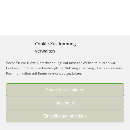
Cookie-Zustimmung
verwalten
Sorry für die kurze Unterbrechung: Auf unserer Webseite nutzen wir
Cookies, um Ihnen die bestmögliche Nutzung zu ermöglichen und unsere
Kommunikation mit Ihnen relevant zu gestalten.
Cookies akzeptieren
IMPRESSUM
|
DATENSCHUTZ
|
COOKIE RICHTLINIE
|
KARRIERE
Ablehnen
Spezialisiertes Food Consulting & Unternehmensberatung Lebensmittel ©
2026
Einstellungen anzeigen
Member of the CLATU Group
- Made with ♡ in Heidelberg, Germany
500+ erfolgreiche Projekte | 30 Jahre Erfahrung | 35 Experten | 7 Länder