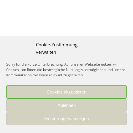
Cookie-Zustimmung
verwalten
Sorry für die kurze Unterbrechung: Auf unserer Webseite nutzen wir
Cookies, um Ihnen die bestmögliche Nutzung zu ermöglichen und unsere
Kommunikation mit Ihnen relevant zu gestalten.
Cookies akzeptieren
IMPRESSUM
|
DATENSCHUTZ
|
COOKIE RICHTLINIE
|
KARRIERE
Ablehnen
Spezialisiertes Food Consulting & Unternehmensberatung Lebensmittel ©
2026
Einstellungen anzeigen
Member of the CLATU Group
- Made with ♡ in Heidelberg, Germany
500+ erfolgreiche Projekte | 30 Jahre Erfahrung | 35 Experten | 7 Länder