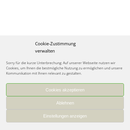
Cookie-Zustimmung
verwalten
Sorry für die kurze Unterbrechung: Auf unserer Webseite nutzen wir
Cookies, um Ihnen die bestmögliche Nutzung zu ermöglichen und unsere
Kommunikation mit Ihnen relevant zu gestalten.
Cookies akzeptieren
IMPRESSUM
|
DATENSCHUTZ
|
COOKIE RICHTLINIE
|
KARRIERE
Ablehnen
Spezialisiertes Food Consulting & Unternehmensberatung Lebensmittel ©
2026
Einstellungen anzeigen
Member of the CLATU Group
- Made with ♡ in Heidelberg, Germany
500+ erfolgreiche Projekte | 30 Jahre Erfahrung | 35 Experten | 7 Länder