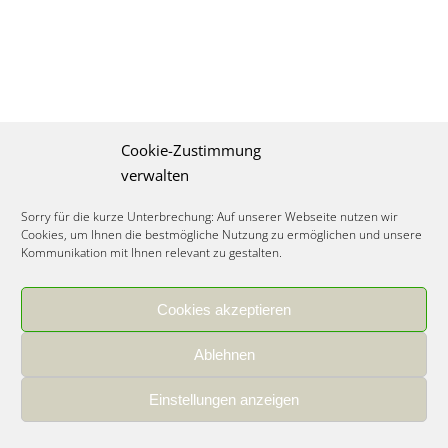
Cookie-Zustimmung
verwalten
Sorry für die kurze Unterbrechung: Auf unserer Webseite nutzen wir
Cookies, um Ihnen die bestmögliche Nutzung zu ermöglichen und unsere
Kommunikation mit Ihnen relevant zu gestalten.
Cookies akzeptieren
IMPRESSUM
|
DATENSCHUTZ
|
COOKIE RICHTLINIE
|
KARRIERE
Ablehnen
Spezialisiertes Food Consulting & Unternehmensberatung Lebensmittel ©
2026
Einstellungen anzeigen
Member of the CLATU Group
- Made with ♡ in Heidelberg, Germany
500+ erfolgreiche Projekte | 30 Jahre Erfahrung | 35 Experten | 7 Länder