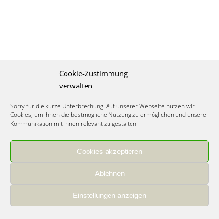
Cookie-Zustimmung
verwalten
Sorry für die kurze Unterbrechung: Auf unserer Webseite nutzen wir
Cookies, um Ihnen die bestmögliche Nutzung zu ermöglichen und unsere
Kommunikation mit Ihnen relevant zu gestalten.
Cookies akzeptieren
IMPRESSUM
|
DATENSCHUTZ
|
COOKIE RICHTLINIE
|
KARRIERE
Ablehnen
Spezialisiertes Food Consulting & Unternehmensberatung Lebensmittel ©
2026
Einstellungen anzeigen
Member of the CLATU Group
- Made with ♡ in Heidelberg, Germany
500+ erfolgreiche Projekte | 30 Jahre Erfahrung | 35 Experten | 7 Länder