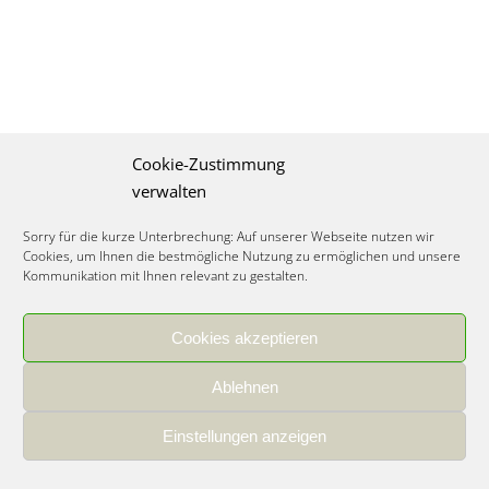
Cookie-Zustimmung
verwalten
Sorry für die kurze Unterbrechung: Auf unserer Webseite nutzen wir
Cookies, um Ihnen die bestmögliche Nutzung zu ermöglichen und unsere
Kommunikation mit Ihnen relevant zu gestalten.
Cookies akzeptieren
IMPRESSUM
|
DATENSCHUTZ
|
COOKIE RICHTLINIE
|
KARRIERE
Ablehnen
Spezialisiertes Food Consulting & Unternehmensberatung Lebensmittel ©
2026
Einstellungen anzeigen
Member of the CLATU Group
- Made with ♡ in Heidelberg, Germany
500+ erfolgreiche Projekte | 30 Jahre Erfahrung | 35 Experten | 7 Länder