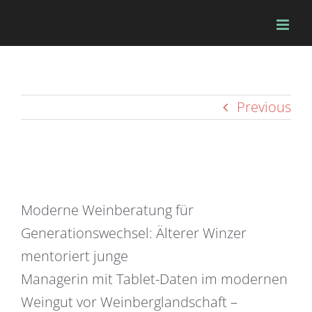
Skip
to
content
Previous
Moderne Weinberatung für
Generationswechsel: Älterer Winzer
mentoriert junge
Managerin mit Tablet-Daten im modernen
Weingut vor Weinberglandschaft –