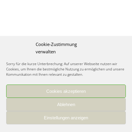
Cookie-Zustimmung
verwalten
Sorry für die kurze Unterbrechung: Auf unserer Webseite nutzen wir
Cookies, um Ihnen die bestmögliche Nutzung zu ermöglichen und unsere
Kommunikation mit Ihnen relevant zu gestalten.
Cookies akzeptieren
IMPRESSUM
|
DATENSCHUTZ
|
COOKIE RICHTLINIE
|
KARRIERE
Ablehnen
Spezialisiertes Food Consulting & Unternehmensberatung Lebensmittel ©
2026
Einstellungen anzeigen
Member of the CLATU Group
- Made with ♡ in Heidelberg, Germany
500+ erfolgreiche Projekte | 30 Jahre Erfahrung | 35 Experten | 7 Länder