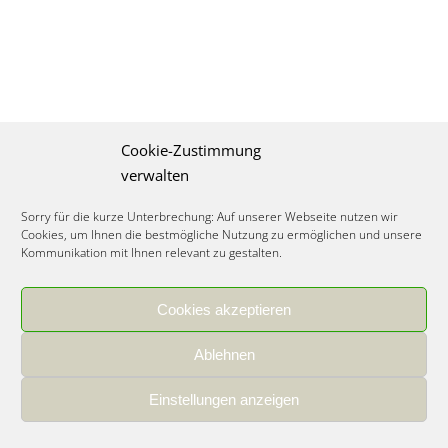
Cookie-Zustimmung
verwalten
Sorry für die kurze Unterbrechung: Auf unserer Webseite nutzen wir
Cookies, um Ihnen die bestmögliche Nutzung zu ermöglichen und unsere
Kommunikation mit Ihnen relevant zu gestalten.
Cookies akzeptieren
IMPRESSUM
|
DATENSCHUTZ
|
COOKIE RICHTLINIE
|
KARRIERE
Ablehnen
Spezialisiertes Food Consulting & Unternehmensberatung Lebensmittel ©
2026
Einstellungen anzeigen
Member of the CLATU Group
- Made with ♡ in Heidelberg, Germany
500+ erfolgreiche Projekte | 30 Jahre Erfahrung | 35 Experten | 7 Länder