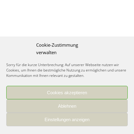
Cookie-Zustimmung
verwalten
Sorry für die kurze Unterbrechung: Auf unserer Webseite nutzen wir
Cookies, um Ihnen die bestmögliche Nutzung zu ermöglichen und unsere
Kommunikation mit Ihnen relevant zu gestalten.
Cookies akzeptieren
IMPRESSUM
|
DATENSCHUTZ
|
COOKIE RICHTLINIE
|
KARRIERE
Ablehnen
Spezialisiertes Food Consulting & Unternehmensberatung Lebensmittel ©
2026
Einstellungen anzeigen
Member of the CLATU Group
- Made with ♡ in Heidelberg, Germany
500+ erfolgreiche Projekte | 30 Jahre Erfahrung | 35 Experten | 7 Länder