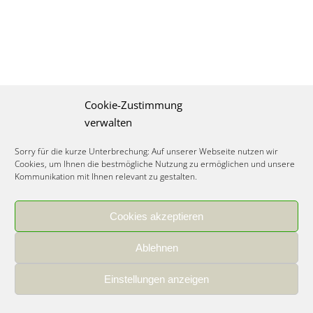
Cookie-Zustimmung
verwalten
Sorry für die kurze Unterbrechung: Auf unserer Webseite nutzen wir
Cookies, um Ihnen die bestmögliche Nutzung zu ermöglichen und unsere
Kommunikation mit Ihnen relevant zu gestalten.
Cookies akzeptieren
IMPRESSUM
|
DATENSCHUTZ
|
COOKIE RICHTLINIE
|
KARRIERE
Ablehnen
Spezialisiertes Food Consulting & Unternehmensberatung Lebensmittel ©
2026
Einstellungen anzeigen
Member of the CLATU Group
- Made with ♡ in Heidelberg, Germany
500+ erfolgreiche Projekte | 30 Jahre Erfahrung | 35 Experten | 7 Länder